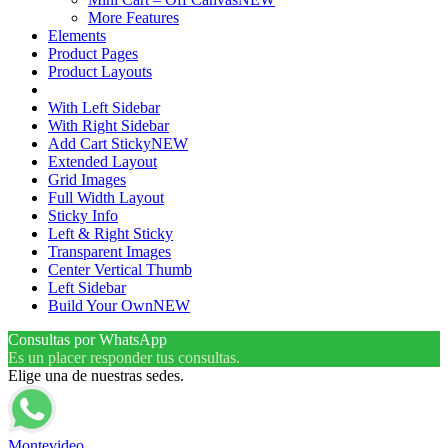
More Features
Elements
Product Pages
Product Layouts
With Left Sidebar
With Right Sidebar
Add Cart Sticky
NEW
Extended Layout
Grid Images
Full Width Layout
Sticky Info
Left & Right Sticky
Transparent Images
Center Vertical Thumb
Left Sidebar
Build Your Own
NEW
Consultas por WhatsApp
Es un placer responder tus consultas.
Elige una de nuestras sedes.
Montevideo