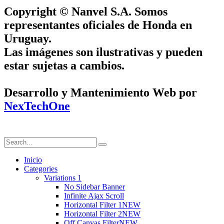
Copyright © Nanvel S.A. Somos
representantes oficiales de Honda en
Uruguay.
Las imágenes son ilustrativas y pueden
estar sujetas a cambios.
Desarrollo y Mantenimiento Web por
NexTechOne
Inicio
Categories
Variations 1
No Sidebar Banner
Infinite Ajax Scroll
Horizontal Filter 1
NEW
Horizontal Filter 2
NEW
Off Canvas Filter
NEW