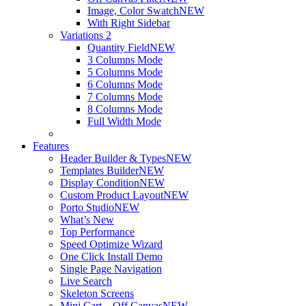
Image, Color Swatch
NEW
With Right Sidebar
Variations 2
Quantity Field
NEW
3 Columns Mode
5 Columns Mode
6 Columns Mode
7 Columns Mode
8 Columns Mode
Full Width Mode
Features
Header Builder & Types
NEW
Templates Builder
NEW
Display Condition
NEW
Custom Product Layout
NEW
Porto Studio
NEW
What’s New
Top Performance
Speed Optimize Wizard
One Click Install Demo
Single Page Navigation
Live Search
Skeleton Screens
Mini Cart – Off Canvas
NEW