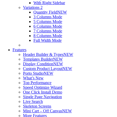
With Right Sidebar
Variations 2
Quantity Field
NEW
3 Columns Mode
5 Columns Mode
6 Columns Mode
7 Columns Mode
8 Columns Mode
Full Width Mode
Features
Header Builder & Types
NEW
Templates Builder
NEW
Display Condition
NEW
Custom Product Layout
NEW
Porto Studio
NEW
What’s New
Top Performance
Speed Optimize Wizard
One Click Install Demo
Single Page Navigation
Live Search
Skeleton Screens
Mini Cart – Off Canvas
NEW
More Features