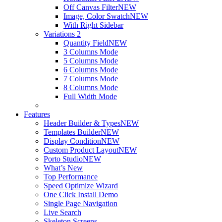
Off Canvas Filter
NEW
Image, Color Swatch
NEW
With Right Sidebar
Variations 2
Quantity Field
NEW
3 Columns Mode
5 Columns Mode
6 Columns Mode
7 Columns Mode
8 Columns Mode
Full Width Mode
Features
Header Builder & Types
NEW
Templates Builder
NEW
Display Condition
NEW
Custom Product Layout
NEW
Porto Studio
NEW
What’s New
Top Performance
Speed Optimize Wizard
One Click Install Demo
Single Page Navigation
Live Search
Skeleton Screens