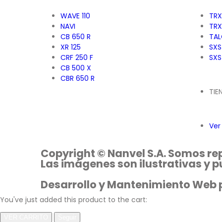
WAVE 110
TRX
NAVI
TRX
CB 650 R
TAL
XR 125
SXS
CRF 250 F
SXS
CB 500 X
CBR 650 R
TIE
Ver
Copyright © Nanvel S.A. Somos re
Las imágenes son ilustrativas y 
Desarrollo y Mantenimiento Web 
You've just added this product to the cart:
VER CARRITO
Seguir