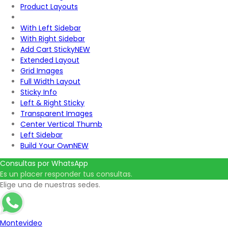
Product Layouts
With Left Sidebar
With Right Sidebar
Add Cart Sticky
NEW
Extended Layout
Grid Images
Full Width Layout
Sticky Info
Left & Right Sticky
Transparent Images
Center Vertical Thumb
Left Sidebar
Build Your Own
NEW
Consultas por WhatsApp
Es un placer responder tus consultas.
Elige una de nuestras sedes.
Montevideo