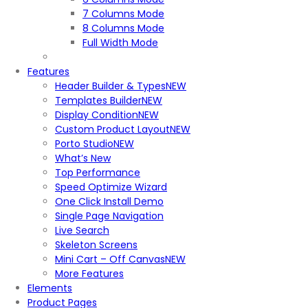
7 Columns Mode
8 Columns Mode
Full Width Mode
Features
Header Builder & Types
NEW
Templates Builder
NEW
Display Condition
NEW
Custom Product Layout
NEW
Porto Studio
NEW
What’s New
Top Performance
Speed Optimize Wizard
One Click Install Demo
Single Page Navigation
Live Search
Skeleton Screens
Mini Cart – Off Canvas
NEW
More Features
Elements
Product Pages