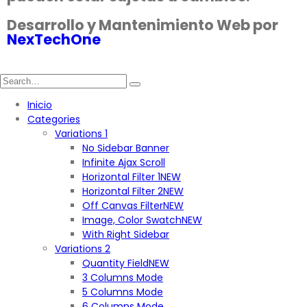
Desarrollo y Mantenimiento Web por
NexTechOne
Inicio
Categories
Variations 1
No Sidebar Banner
Infinite Ajax Scroll
Horizontal Filter 1
NEW
Horizontal Filter 2
NEW
Off Canvas Filter
NEW
Image, Color Swatch
NEW
With Right Sidebar
Variations 2
Quantity Field
NEW
3 Columns Mode
5 Columns Mode
6 Columns Mode