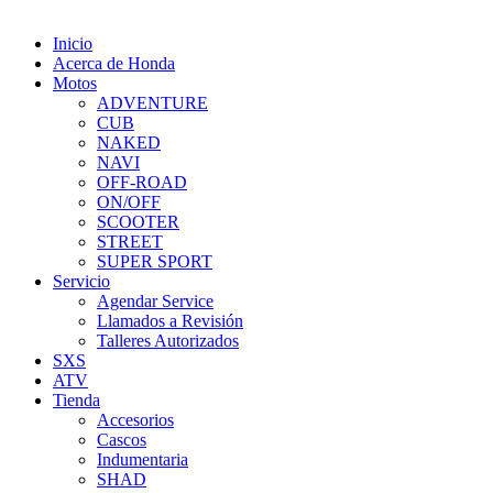
Inicio
Acerca de Honda
Motos
ADVENTURE
CUB
NAKED
NAVI
OFF-ROAD
ON/OFF
SCOOTER
STREET
SUPER SPORT
Servicio
Agendar Service
Llamados a Revisión
Talleres Autorizados
SXS
ATV
Tienda
Accesorios
Cascos
Indumentaria
SHAD