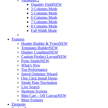
Variations 2
Quantity Field
NEW
3 Columns Mode
5 Columns Mode
6 Columns Mode
7 Columns Mode
8 Columns Mode
Full Width Mode
Features
Header Builder & Types
NEW
Templates Builder
NEW
Display Condition
NEW
Custom Product Layout
NEW
Porto Studio
NEW
What’s New
Top Performance
Speed Optimize Wizard
One Click Install Demo
Single Page Navigation
Live Search
Skeleton Screens
Mini Cart – Off Canvas
NEW
More Features
Elements