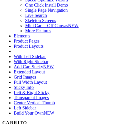
One Click Install Demo
Single Page Navigation
Live Search
Skeleton Screens
Mini Cart – Off Canvas
NEW
More Features
Elements
Product Pages
Product Layouts
With Left Sidebar
With Right Sidebar
Add Cart Sticky
NEW
Extended Layout
Grid Images
Full Width Layout
Sticky Info
Left & Right Sticky
Transparent Images
Center Vertical Thumb
Left Sidebar
Build Your Own
NEW
CARRITO