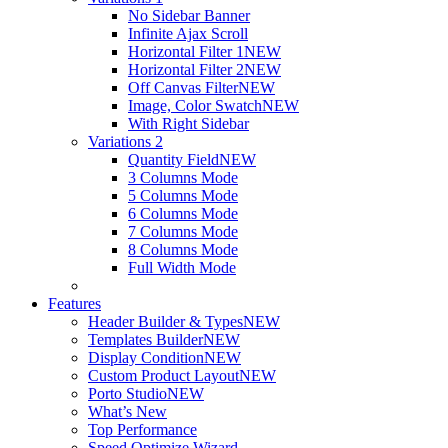
No Sidebar Banner
Infinite Ajax Scroll
Horizontal Filter 1
NEW
Horizontal Filter 2
NEW
Off Canvas Filter
NEW
Image, Color Swatch
NEW
With Right Sidebar
Variations 2
Quantity Field
NEW
3 Columns Mode
5 Columns Mode
6 Columns Mode
7 Columns Mode
8 Columns Mode
Full Width Mode
Features
Header Builder & Types
NEW
Templates Builder
NEW
Display Condition
NEW
Custom Product Layout
NEW
Porto Studio
NEW
What’s New
Top Performance
Speed Optimize Wizard