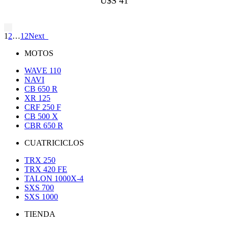
U$S
41
1
2
…
12
Next
MOTOS
WAVE 110
NAVI
CB 650 R
XR 125
CRF 250 F
CB 500 X
CBR 650 R
CUATRICICLOS
TRX 250
TRX 420 FE
TALON 1000X-4
SXS 700
SXS 1000
TIENDA