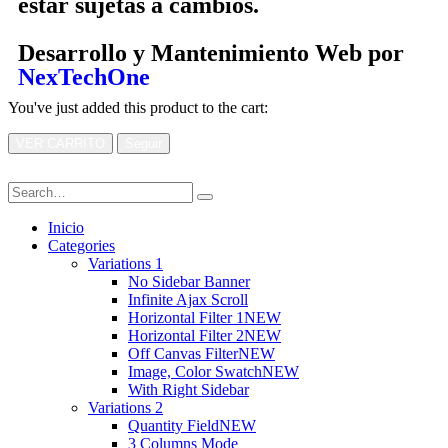
estar sujetas a cambios.
Desarrollo y Mantenimiento Web por
NexTechOne
You've just added this product to the cart:
VER CARRITO
Seguir
Inicio
Categories
Variations 1
No Sidebar Banner
Infinite Ajax Scroll
Horizontal Filter 1
NEW
Horizontal Filter 2
NEW
Off Canvas Filter
NEW
Image, Color Swatch
NEW
With Right Sidebar
Variations 2
Quantity Field
NEW
3 Columns Mode