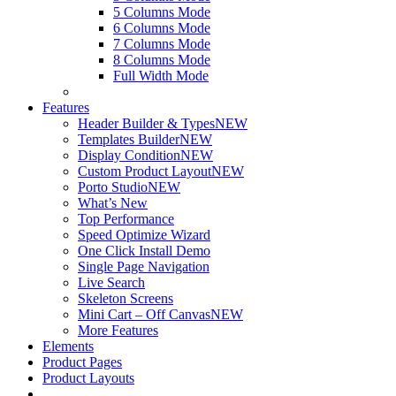
5 Columns Mode
6 Columns Mode
7 Columns Mode
8 Columns Mode
Full Width Mode
Features
Header Builder & Types
NEW
Templates Builder
NEW
Display Condition
NEW
Custom Product Layout
NEW
Porto Studio
NEW
What’s New
Top Performance
Speed Optimize Wizard
One Click Install Demo
Single Page Navigation
Live Search
Skeleton Screens
Mini Cart – Off Canvas
NEW
More Features
Elements
Product Pages
Product Layouts