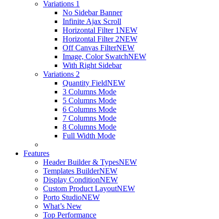
Variations 1
No Sidebar Banner
Infinite Ajax Scroll
Horizontal Filter 1
NEW
Horizontal Filter 2
NEW
Off Canvas Filter
NEW
Image, Color Swatch
NEW
With Right Sidebar
Variations 2
Quantity Field
NEW
3 Columns Mode
5 Columns Mode
6 Columns Mode
7 Columns Mode
8 Columns Mode
Full Width Mode
Features
Header Builder & Types
NEW
Templates Builder
NEW
Display Condition
NEW
Custom Product Layout
NEW
Porto Studio
NEW
What’s New
Top Performance