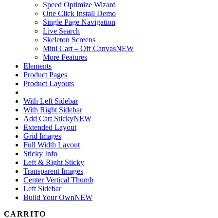
Speed Optimize Wizard
One Click Install Demo
Single Page Navigation
Live Search
Skeleton Screens
Mini Cart – Off Canvas
NEW
More Features
Elements
Product Pages
Product Layouts
With Left Sidebar
With Right Sidebar
Add Cart Sticky
NEW
Extended Layout
Grid Images
Full Width Layout
Sticky Info
Left & Right Sticky
Transparent Images
Center Vertical Thumb
Left Sidebar
Build Your Own
NEW
CARRITO