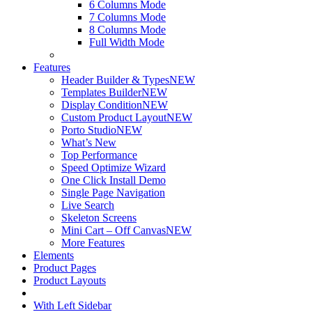
6 Columns Mode
7 Columns Mode
8 Columns Mode
Full Width Mode
Features
Header Builder & Types
NEW
Templates Builder
NEW
Display Condition
NEW
Custom Product Layout
NEW
Porto Studio
NEW
What’s New
Top Performance
Speed Optimize Wizard
One Click Install Demo
Single Page Navigation
Live Search
Skeleton Screens
Mini Cart – Off Canvas
NEW
More Features
Elements
Product Pages
Product Layouts
With Left Sidebar