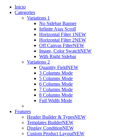
Inicio
Categories
Variations 1
No Sidebar Banner
Infinite Ajax Scroll
Horizontal Filter 1
NEW
Horizontal Filter 2
NEW
Off Canvas Filter
NEW
Image, Color Swatch
NEW
With Right Sidebar
Variations 2
Quantity Field
NEW
3 Columns Mode
5 Columns Mode
6 Columns Mode
7 Columns Mode
8 Columns Mode
Full Width Mode
Features
Header Builder & Types
NEW
Templates Builder
NEW
Display Condition
NEW
Custom Product Layout
NEW