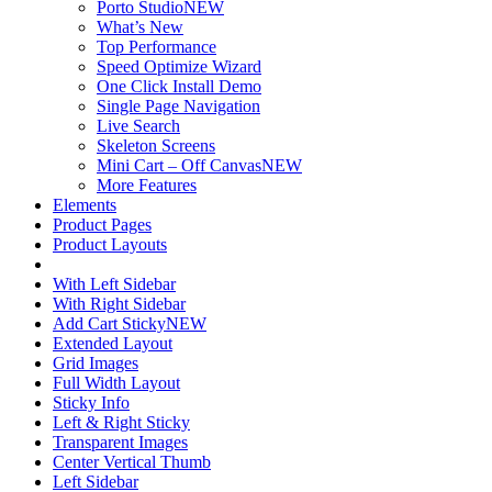
Porto Studio
NEW
What’s New
Top Performance
Speed Optimize Wizard
One Click Install Demo
Single Page Navigation
Live Search
Skeleton Screens
Mini Cart – Off Canvas
NEW
More Features
Elements
Product Pages
Product Layouts
With Left Sidebar
With Right Sidebar
Add Cart Sticky
NEW
Extended Layout
Grid Images
Full Width Layout
Sticky Info
Left & Right Sticky
Transparent Images
Center Vertical Thumb
Left Sidebar