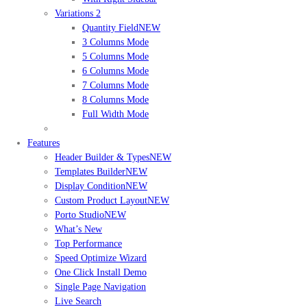
Variations 2
Quantity Field
NEW
3 Columns Mode
5 Columns Mode
6 Columns Mode
7 Columns Mode
8 Columns Mode
Full Width Mode
Features
Header Builder & Types
NEW
Templates Builder
NEW
Display Condition
NEW
Custom Product Layout
NEW
Porto Studio
NEW
What’s New
Top Performance
Speed Optimize Wizard
One Click Install Demo
Single Page Navigation
Live Search