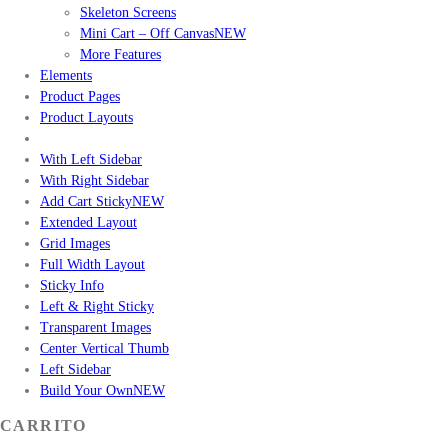
Skeleton Screens
Mini Cart – Off Canvas
NEW
More Features
Elements
Product Pages
Product Layouts
With Left Sidebar
With Right Sidebar
Add Cart Sticky
NEW
Extended Layout
Grid Images
Full Width Layout
Sticky Info
Left & Right Sticky
Transparent Images
Center Vertical Thumb
Left Sidebar
Build Your Own
NEW
CARRITO