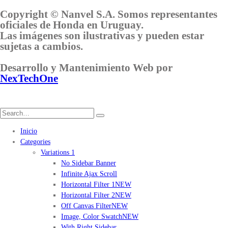
Copyright © Nanvel S.A. Somos representantes
oficiales de Honda en Uruguay.
Las imágenes son ilustrativas y pueden estar
sujetas a cambios.
Desarrollo y Mantenimiento Web por
NexTechOne
Inicio
Categories
Variations 1
No Sidebar Banner
Infinite Ajax Scroll
Horizontal Filter 1
NEW
Horizontal Filter 2
NEW
Off Canvas Filter
NEW
Image, Color Swatch
NEW
With Right Sidebar