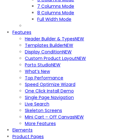
7 Columns Mode
8 Columns Mode
Full Width Mode
Features
Header Builder & Types
NEW
Templates Builder
NEW
Display Condition
NEW
Custom Product Layout
NEW
Porto Studio
NEW
What’s New
Top Performance
Speed Optimize Wizard
One Click Install Demo
Single Page Navigation
Live Search
Skeleton Screens
Mini Cart – Off Canvas
NEW
More Features
Elements
Product Pages