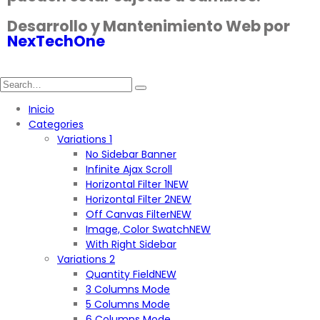
Desarrollo y Mantenimiento Web por
NexTechOne
Inicio
Categories
Variations 1
No Sidebar Banner
Infinite Ajax Scroll
Horizontal Filter 1
NEW
Horizontal Filter 2
NEW
Off Canvas Filter
NEW
Image, Color Swatch
NEW
With Right Sidebar
Variations 2
Quantity Field
NEW
3 Columns Mode
5 Columns Mode
6 Columns Mode