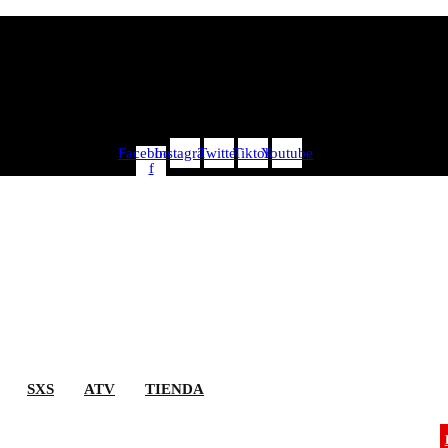
Facebook-
Instagram
Twitter
Tiktok
Youtube
f
SXS
ATV
TIENDA