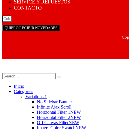
SERVICE Y REPUESTOS
CONTACTO
QUIERO RECIBIR NOVEDADES
Cop
Inicio
Categories
Variations 1
No Sidebar Banner
Infinite Ajax Scroll
Horizontal Filter 1
NEW
Horizontal Filter 2
NEW
Off Canvas Filter
NEW
Image, Color Swatch
NEW