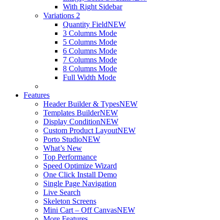
With Right Sidebar
Variations 2
Quantity Field
NEW
3 Columns Mode
5 Columns Mode
6 Columns Mode
7 Columns Mode
8 Columns Mode
Full Width Mode
Features
Header Builder & Types
NEW
Templates Builder
NEW
Display Condition
NEW
Custom Product Layout
NEW
Porto Studio
NEW
What’s New
Top Performance
Speed Optimize Wizard
One Click Install Demo
Single Page Navigation
Live Search
Skeleton Screens
Mini Cart – Off Canvas
NEW
More Features