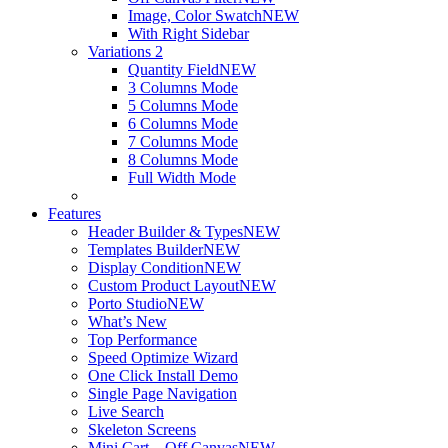
Image, Color Swatch
NEW
With Right Sidebar
Variations 2
Quantity Field
NEW
3 Columns Mode
5 Columns Mode
6 Columns Mode
7 Columns Mode
8 Columns Mode
Full Width Mode
Features
Header Builder & Types
NEW
Templates Builder
NEW
Display Condition
NEW
Custom Product Layout
NEW
Porto Studio
NEW
What’s New
Top Performance
Speed Optimize Wizard
One Click Install Demo
Single Page Navigation
Live Search
Skeleton Screens
Mini Cart – Off Canvas
NEW