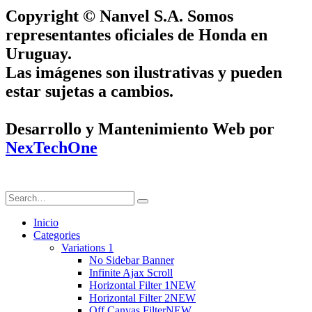
Copyright © Nanvel S.A. Somos
representantes oficiales de Honda en
Uruguay.
Las imágenes son ilustrativas y pueden
estar sujetas a cambios.
Desarrollo y Mantenimiento Web por
NexTechOne
Inicio
Categories
Variations 1
No Sidebar Banner
Infinite Ajax Scroll
Horizontal Filter 1
NEW
Horizontal Filter 2
NEW
Off Canvas Filter
NEW