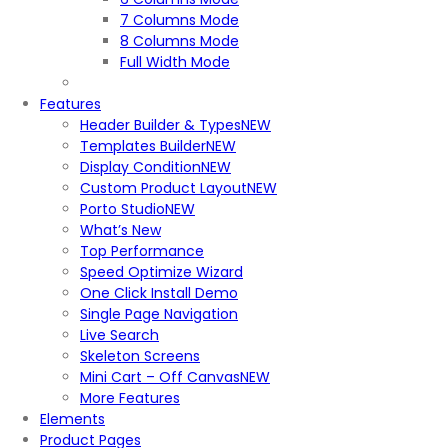
7 Columns Mode
8 Columns Mode
Full Width Mode
Features
Header Builder & Types
NEW
Templates Builder
NEW
Display Condition
NEW
Custom Product Layout
NEW
Porto Studio
NEW
What’s New
Top Performance
Speed Optimize Wizard
One Click Install Demo
Single Page Navigation
Live Search
Skeleton Screens
Mini Cart – Off Canvas
NEW
More Features
Elements
Product Pages