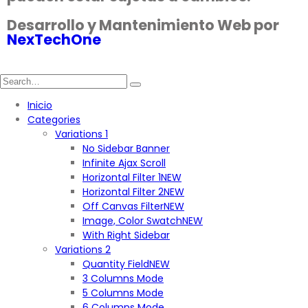
Desarrollo y Mantenimiento Web por
NexTechOne
Inicio
Categories
Variations 1
No Sidebar Banner
Infinite Ajax Scroll
Horizontal Filter 1
NEW
Horizontal Filter 2
NEW
Off Canvas Filter
NEW
Image, Color Swatch
NEW
With Right Sidebar
Variations 2
Quantity Field
NEW
3 Columns Mode
5 Columns Mode
6 Columns Mode