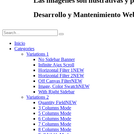
Las imágenes son ilustrativas y 
Desarrollo y Mantenimiento We
Inicio
Categories
Variations 1
No Sidebar Banner
Infinite Ajax Scroll
Horizontal Filter 1
NEW
Horizontal Filter 2
NEW
Off Canvas Filter
NEW
Image, Color Swatch
NEW
With Right Sidebar
Variations 2
Quantity Field
NEW
3 Columns Mode
5 Columns Mode
6 Columns Mode
7 Columns Mode
8 Columns Mode