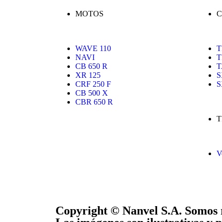
MOTOS
C
WAVE 110
T
NAVI
T
CB 650 R
T
XR 125
S
CRF 250 F
S
CB 500 X
CBR 650 R
T
V
Copyright © Nanvel S.A. Somos r