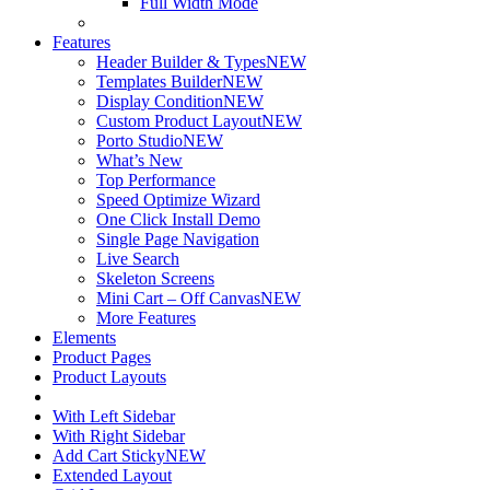
Full Width Mode
Features
Header Builder & Types
NEW
Templates Builder
NEW
Display Condition
NEW
Custom Product Layout
NEW
Porto Studio
NEW
What’s New
Top Performance
Speed Optimize Wizard
One Click Install Demo
Single Page Navigation
Live Search
Skeleton Screens
Mini Cart – Off Canvas
NEW
More Features
Elements
Product Pages
Product Layouts
With Left Sidebar
With Right Sidebar
Add Cart Sticky
NEW
Extended Layout