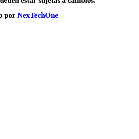
pueden estar sujetas a cambios.
b por
NexTechOne