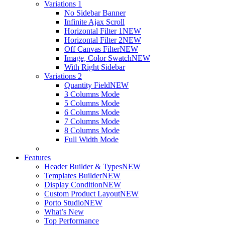
Variations 1
No Sidebar Banner
Infinite Ajax Scroll
Horizontal Filter 1
NEW
Horizontal Filter 2
NEW
Off Canvas Filter
NEW
Image, Color Swatch
NEW
With Right Sidebar
Variations 2
Quantity Field
NEW
3 Columns Mode
5 Columns Mode
6 Columns Mode
7 Columns Mode
8 Columns Mode
Full Width Mode
Features
Header Builder & Types
NEW
Templates Builder
NEW
Display Condition
NEW
Custom Product Layout
NEW
Porto Studio
NEW
What’s New
Top Performance