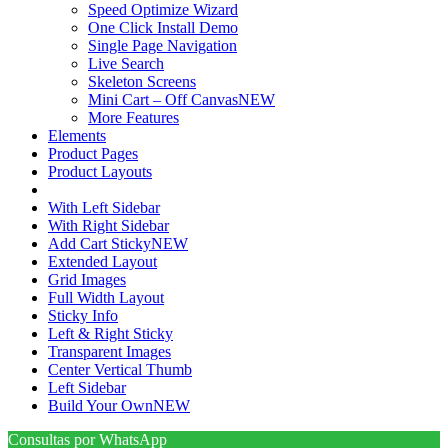
Speed Optimize Wizard
One Click Install Demo
Single Page Navigation
Live Search
Skeleton Screens
Mini Cart – Off Canvas
NEW
More Features
Elements
Product Pages
Product Layouts
With Left Sidebar
With Right Sidebar
Add Cart Sticky
NEW
Extended Layout
Grid Images
Full Width Layout
Sticky Info
Left & Right Sticky
Transparent Images
Center Vertical Thumb
Left Sidebar
Build Your Own
NEW
Consultas por WhatsApp