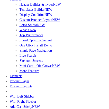
Header Builder & Types
NEW
Templates Builder
NEW
Display Condition
NEW
Custom Product Layout
NEW
Porto Studio
NEW
What’s New
Top Performance
Speed Optimize Wizard
One Click Install Demo
Single Page Navigation
Live Search
Skeleton Screens
Mini Cart – Off Canvas
NEW
More Features
Elements
Product Pages
Product Layouts
With Left Sidebar
With Right Sidebar
Add Cart Sticky
NEW