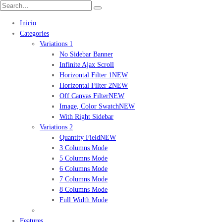
Inicio
Categories
Variations 1
No Sidebar Banner
Infinite Ajax Scroll
Horizontal Filter 1
NEW
Horizontal Filter 2
NEW
Off Canvas Filter
NEW
Image, Color Swatch
NEW
With Right Sidebar
Variations 2
Quantity Field
NEW
3 Columns Mode
5 Columns Mode
6 Columns Mode
7 Columns Mode
8 Columns Mode
Full Width Mode
Features