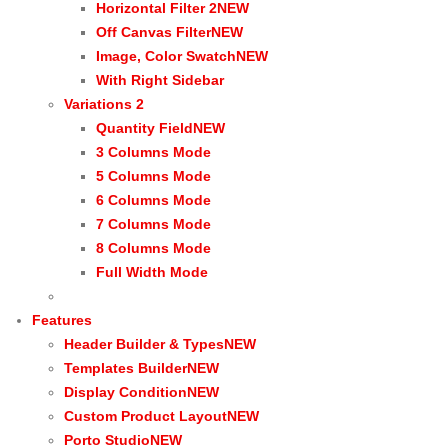
Horizontal Filter 2
NEW
Off Canvas Filter
NEW
Image, Color Swatch
NEW
With Right Sidebar
Variations 2
Quantity Field
NEW
3 Columns Mode
5 Columns Mode
6 Columns Mode
7 Columns Mode
8 Columns Mode
Full Width Mode
Features
Header Builder & Types
NEW
Templates Builder
NEW
Display Condition
NEW
Custom Product Layout
NEW
Porto Studio
NEW