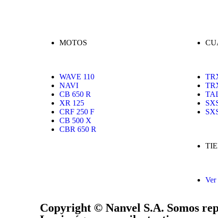
MOTOS
CU
WAVE 110
TR
NAVI
TRX
CB 650 R
TA
XR 125
SXS
CRF 250 F
SXS
CB 500 X
CBR 650 R
TI
Ver 
Copyright © Nanvel S.A. Somos rep