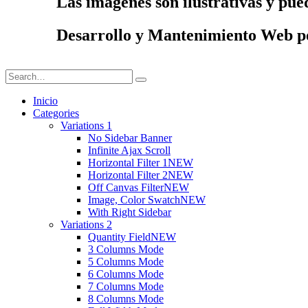
Las imágenes son ilustrativas y pue
Desarrollo y Mantenimiento Web 
Inicio
Categories
Variations 1
No Sidebar Banner
Infinite Ajax Scroll
Horizontal Filter 1
NEW
Horizontal Filter 2
NEW
Off Canvas Filter
NEW
Image, Color Swatch
NEW
With Right Sidebar
Variations 2
Quantity Field
NEW
3 Columns Mode
5 Columns Mode
6 Columns Mode
7 Columns Mode
8 Columns Mode