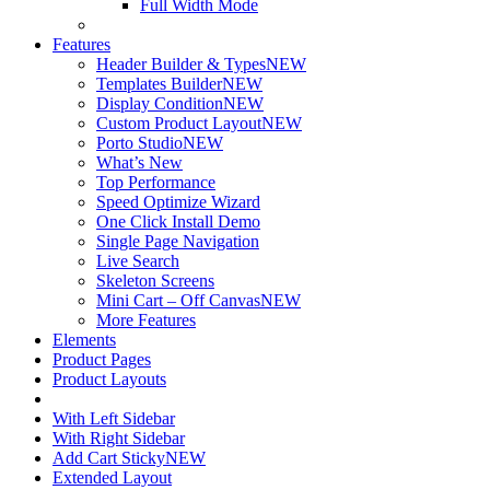
Full Width Mode
Features
Header Builder & Types
NEW
Templates Builder
NEW
Display Condition
NEW
Custom Product Layout
NEW
Porto Studio
NEW
What’s New
Top Performance
Speed Optimize Wizard
One Click Install Demo
Single Page Navigation
Live Search
Skeleton Screens
Mini Cart – Off Canvas
NEW
More Features
Elements
Product Pages
Product Layouts
With Left Sidebar
With Right Sidebar
Add Cart Sticky
NEW
Extended Layout