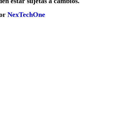
den estar sujetas a cambios.
por
NexTechOne