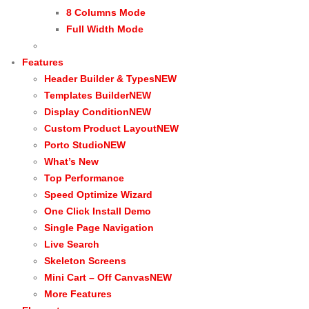
8 Columns Mode
Full Width Mode
Features
Header Builder & Types
NEW
Templates Builder
NEW
Display Condition
NEW
Custom Product Layout
NEW
Porto Studio
NEW
What’s New
Top Performance
Speed Optimize Wizard
One Click Install Demo
Single Page Navigation
Live Search
Skeleton Screens
Mini Cart – Off Canvas
NEW
More Features