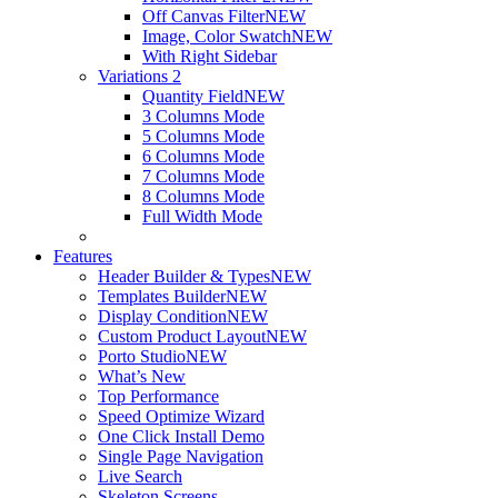
Off Canvas Filter
NEW
Image, Color Swatch
NEW
With Right Sidebar
Variations 2
Quantity Field
NEW
3 Columns Mode
5 Columns Mode
6 Columns Mode
7 Columns Mode
8 Columns Mode
Full Width Mode
Features
Header Builder & Types
NEW
Templates Builder
NEW
Display Condition
NEW
Custom Product Layout
NEW
Porto Studio
NEW
What’s New
Top Performance
Speed Optimize Wizard
One Click Install Demo
Single Page Navigation
Live Search
Skeleton Screens