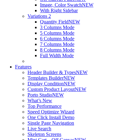
Image, Color Swatch
NEW
With Right Sidebar
Variations 2
Quantity Field
NEW
3 Columns Mode
5 Columns Mode
6 Columns Mode
7 Columns Mode
8 Columns Mode
Full Width Mode
Features
Header Builder & Types
NEW
Templates Builder
NEW
Display Condition
NEW
Custom Product Layout
NEW
Porto Studio
NEW
What’s New
Top Performance
Speed Optimize Wizard
One Click Install Demo
Single Page Navigation
Live Search
Skeleton Screens
Mini Cart – Off Canvas
NEW