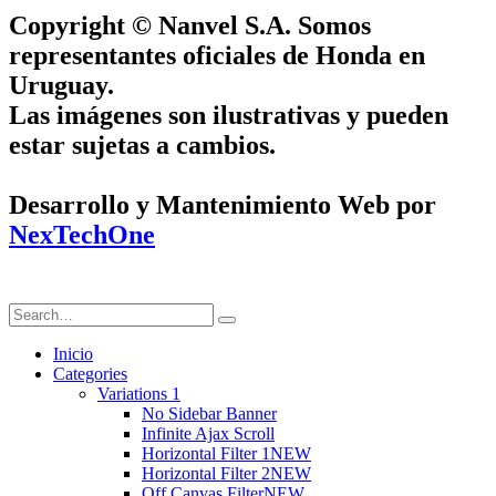
Copyright © Nanvel S.A. Somos
representantes oficiales de Honda en
Uruguay.
Las imágenes son ilustrativas y pueden
estar sujetas a cambios.
Desarrollo y Mantenimiento Web por
NexTechOne
Inicio
Categories
Variations 1
No Sidebar Banner
Infinite Ajax Scroll
Horizontal Filter 1
NEW
Horizontal Filter 2
NEW
Off Canvas Filter
NEW