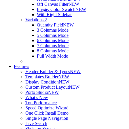
Off Canvas Filter
NEW
Image, Color Swatch
NEW
With Right Sidebar
Variations 2
Quantity Field
NEW
3 Columns Mode
5 Columns Mode
6 Columns Mode
7 Columns Mode
8 Columns Mode
Full Width Mode
Features
Header Builder & Types
NEW
Templates Builder
NEW
Display Condition
NEW
Custom Product Layout
NEW
Porto Studio
NEW
What’s New
Top Performance
Speed Optimize Wizard
One Click Install Demo
Single Page Navigation
Live Search
Skeleton Screens