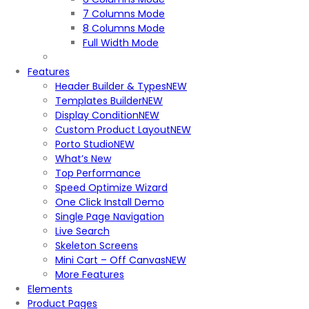
7 Columns Mode
8 Columns Mode
Full Width Mode
Features
Header Builder & Types
NEW
Templates Builder
NEW
Display Condition
NEW
Custom Product Layout
NEW
Porto Studio
NEW
What’s New
Top Performance
Speed Optimize Wizard
One Click Install Demo
Single Page Navigation
Live Search
Skeleton Screens
Mini Cart – Off Canvas
NEW
More Features
Elements
Product Pages