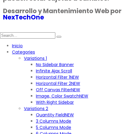
Desarrollo y Mantenimiento Web por
NexTechOne
Inicio
Categories
Variations 1
No Sidebar Banner
Infinite Ajax Scroll
Horizontal Filter 1
NEW
Horizontal Filter 2
NEW
Off Canvas Filter
NEW
Image, Color Swatch
NEW
With Right Sidebar
Variations 2
Quantity Field
NEW
3 Columns Mode
5 Columns Mode
6 Columns Mode