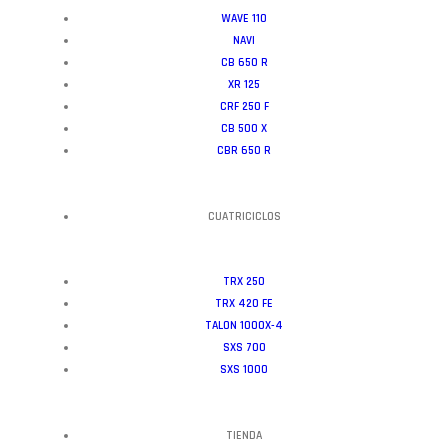
WAVE 110
NAVI
CB 650 R
XR 125
CRF 250 F
CB 500 X
CBR 650 R
CUATRICICLOS
TRX 250
TRX 420 FE
TALON 1000X-4
SXS 700
SXS 1000
TIENDA