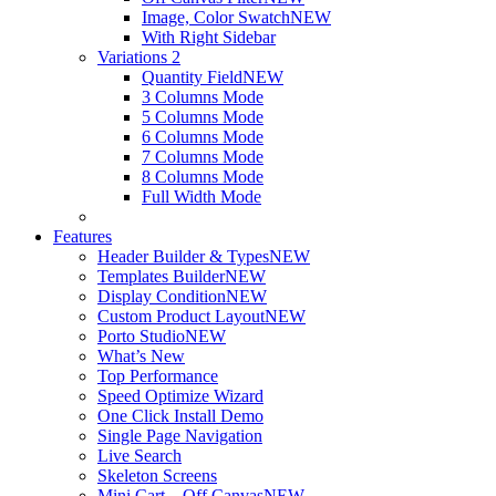
Image, Color Swatch
NEW
With Right Sidebar
Variations 2
Quantity Field
NEW
3 Columns Mode
5 Columns Mode
6 Columns Mode
7 Columns Mode
8 Columns Mode
Full Width Mode
Features
Header Builder & Types
NEW
Templates Builder
NEW
Display Condition
NEW
Custom Product Layout
NEW
Porto Studio
NEW
What’s New
Top Performance
Speed Optimize Wizard
One Click Install Demo
Single Page Navigation
Live Search
Skeleton Screens
Mini Cart – Off Canvas
NEW