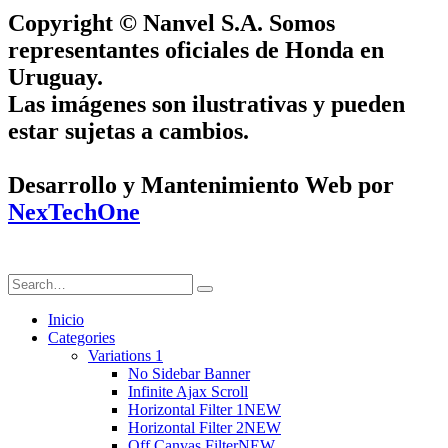
Copyright © Nanvel S.A. Somos
representantes oficiales de Honda en
Uruguay.
Las imágenes son ilustrativas y pueden
estar sujetas a cambios.
Desarrollo y Mantenimiento Web por
NexTechOne
Inicio
Categories
Variations 1
No Sidebar Banner
Infinite Ajax Scroll
Horizontal Filter 1
NEW
Horizontal Filter 2
NEW
Off Canvas Filter
NEW