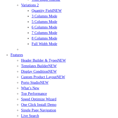
Variations 2
Quantity Field
NEW
3 Columns Mode
5 Columns Mode
6 Columns Mode
7 Columns Mode
8 Columns Mode
Full Width Mode
Features
Header Builder & Types
NEW
Templates Builder
NEW
Display Condition
NEW
Custom Product Layout
NEW
Porto Studio
NEW
What’s New
Top Performance
Speed Optimize Wizard
One Click Install Demo
Single Page Navigation
Live Search