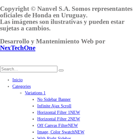
Copyright © Nanvel S.A. Somos representantes
oficiales de Honda en Uruguay.
Las imágenes son ilustrativas y pueden estar
sujetas a cambios.
Desarrollo y Mantenimiento Web por
NexTechOne
Inicio
Categories
Variations 1
No Sidebar Banner
Infinite Ajax Scroll
Horizontal Filter 1
NEW
Horizontal Filter 2
NEW
Off Canvas Filter
NEW
Image, Color Swatch
NEW
With Right Sidebar