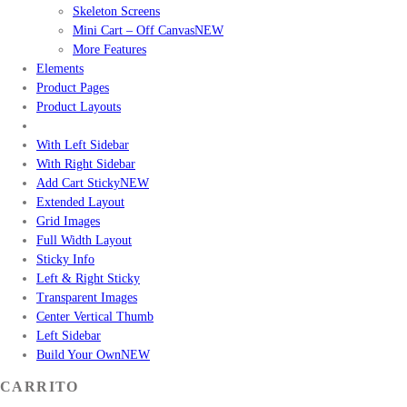
Skeleton Screens
Mini Cart – Off Canvas
NEW
More Features
Elements
Product Pages
Product Layouts
With Left Sidebar
With Right Sidebar
Add Cart Sticky
NEW
Extended Layout
Grid Images
Full Width Layout
Sticky Info
Left & Right Sticky
Transparent Images
Center Vertical Thumb
Left Sidebar
Build Your Own
NEW
CARRITO