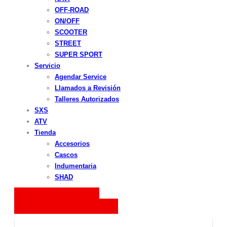
OFF-ROAD
ON/OFF
SCOOTER
STREET
SUPER SPORT
Servicio
Agendar Service
Llamados a Revisión
Talleres Autorizados
SXS
ATV
Tienda
Accesorios
Cascos
Indumentaria
SHAD
LLAMADOS A REVISIÓN
ENCUESTA DE SATISFACCIÓN