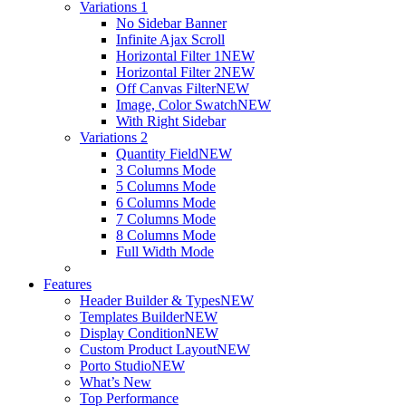
Variations 1
No Sidebar Banner
Infinite Ajax Scroll
Horizontal Filter 1
NEW
Horizontal Filter 2
NEW
Off Canvas Filter
NEW
Image, Color Swatch
NEW
With Right Sidebar
Variations 2
Quantity Field
NEW
3 Columns Mode
5 Columns Mode
6 Columns Mode
7 Columns Mode
8 Columns Mode
Full Width Mode
Features
Header Builder & Types
NEW
Templates Builder
NEW
Display Condition
NEW
Custom Product Layout
NEW
Porto Studio
NEW
What’s New
Top Performance