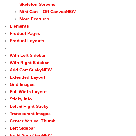
Skeleton Screens
Mini Cart – Off Canvas
NEW
More Features
Elements
Product Pages
Product Layouts
With Left Sidebar
With Right Sidebar
Add Cart Sticky
NEW
Extended Layout
Grid Images
Full Width Layout
Sticky Info
Left & Right Sticky
Transparent Images
Center Vertical Thumb
Left Sidebar
Build Your Own
NEW