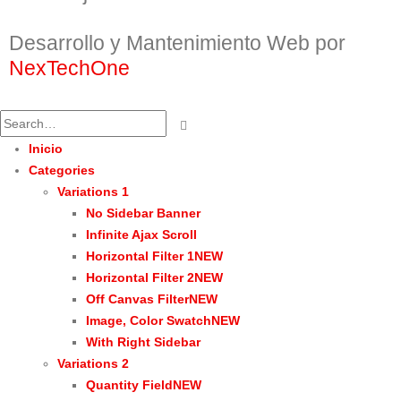
Desarrollo y Mantenimiento Web por
NexTechOne
Inicio
Categories
Variations 1
No Sidebar Banner
Infinite Ajax Scroll
Horizontal Filter 1
NEW
Horizontal Filter 2
NEW
Off Canvas Filter
NEW
Image, Color Swatch
NEW
With Right Sidebar
Variations 2
Quantity Field
NEW