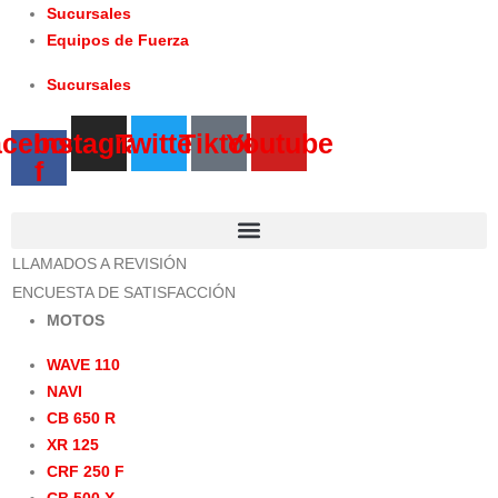
Sucursales
Equipos de Fuerza
Sucursales
acebook-
Instagram
Twitter
Tiktok
Youtube
f
LLAMADOS A REVISIÓN
ENCUESTA DE SATISFACCIÓN
MOTOS
WAVE 110
NAVI
CB 650 R
XR 125
CRF 250 F